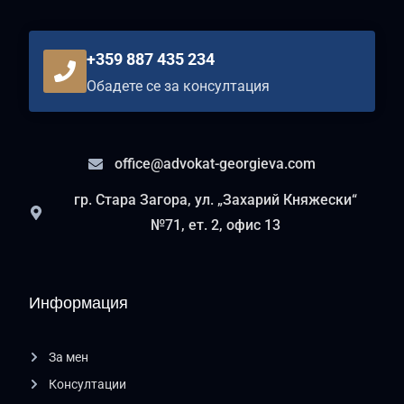
+359 887 435 234
Обадете се за консултация
office@advokat-georgieva.com
гр. Стара Загора, ул. „Захарий Княжески“
№71, ет. 2, офис 13
Информация
За мен
Консултации