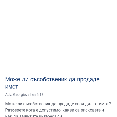
Може ли съсобственик да продаде
имот
Adv. Georgieva
май 13
Може ли съсобственик да продаде своя дял от имот?
Разберете кога е допустимо, какви са рисковете и
как да защитите интереса си.