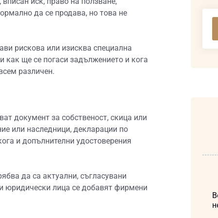
вписан иск, право на ползване,
ормално да се продава, но това не
рави рискова или изисква специална
и как ще се погаси задължението и кога
всем различен.
ват документ за собственост, скица или
ние или наследници, декларации по
якога и допълнителни удостоверения
рябва да са актуални, съгласувани
ри юридически лица се добавят фирмени
В
н