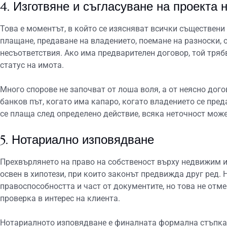
4. Изготвяне и съгласуване на проекта 
Това е моментът, в който се изясняват всички съществени 
плащане, предаване на владението, поемане на разноски, 
несъответствия. Ако има предварителен договор, той тряб
статус на имота.
Много спорове не започват от лоша воля, а от неясно дого
банков път, когато има капаро, когато владението се пред
се плаща след определено действие, всяка неточност може
5. Нотариално изповядване
Прехвърлянето на право на собственост върху недвижим и
освен в хипотези, при които законът предвижда друг ред.
правоспособността и част от документите, но това не отм
проверка в интерес на клиента.
Нотариалното изповядване е финалната формална стъпка, 