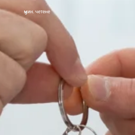
мин. четене
5