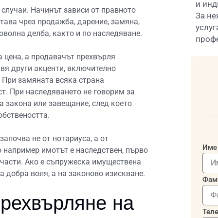
и инд
 случаи. Начинът зависи от правното
За не
става чрез продажба, дарение, замяна,
услуг
волна делба, както и по наследяване.
профе
 цена, а продавачът прехвърля
авя други акценти, включително
 При замяната всяка страна
т. При наследяването не говорим за
а закона или завещание, след което
обствеността.
апочва не от нотариуса, а от
Име
о например имотът е наследствен, първо
и части. Ако е съпружеска имуществена
а добра воля, а на законово изискване.
Фам
прехвърляне на
Тел