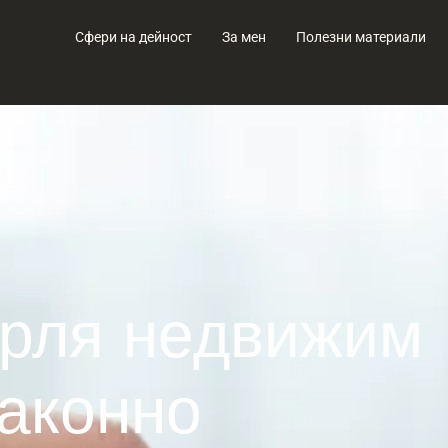
Сфери на дейност
За мен
Полезни материали
ърля недвижим
законно