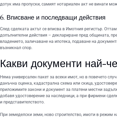
дотук има пропуски, самият нотариален акт не винаги мож
6. Вписване и последващи действия
След сделката актът се вписва в Имотния регистър. Отта
допълнителни действия – деклариране пред общината, пре
владението, заличаване на ипотека, подаване на документ
възникнал спор.
Какви документи най-че
Няма универсален пакет за всеки имот, но в повечето случ
данъчна оценка, кадастрална схема или скица, удостовере
приложимите закони и документ за платени местни задъл
добавя удостоверение за наследници, а при фирмени сдел
и представителството.
При земеделски земи, ново строителство, имоти в режим 