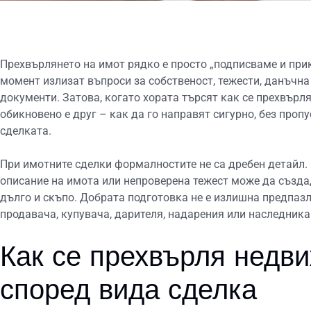
Прехвърлянето на имот рядко е просто „подписваме и при
момент излизат въпроси за собственост, тежести, данъчна
документи. Затова, когато хората търсят как се прехвърл
обикновено е друг – как да го направят сигурно, без проп
сделката.
При имотните сделки формалностите не са дребен детайл.
описание на имота или непроверена тежест може да създа
дълго и скъпо. Добрата подготовка не е излишна предпазл
продавача, купувача, дарителя, надарения или наследника
Как се прехвърля недв
според вида сделка