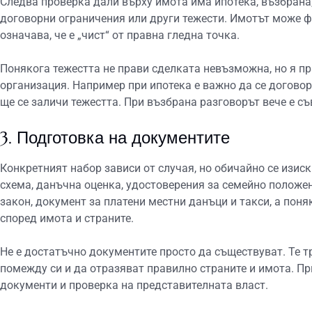
Следва проверка дали върху имота има ипотека, възбрана, 
договорни ограничения или други тежести. Имотът може ф
означава, че е „чист“ от правна гледна точка.
Понякога тежестта не прави сделката невъзможна, но я п
организация. Например при ипотека е важно да се договор
ще се заличи тежестта. При възбрана разговорът вече е съ
3. Подготовка на документите
Конкретният набор зависи от случая, но обичайно се изиск
схема, данъчна оценка, удостоверения за семейно положе
закон, документ за платени местни данъци и такси, а пон
според имота и страните.
Не е достатъчно документите просто да съществуват. Те т
помежду си и да отразяват правилно страните и имота. П
документи и проверка на представителната власт.