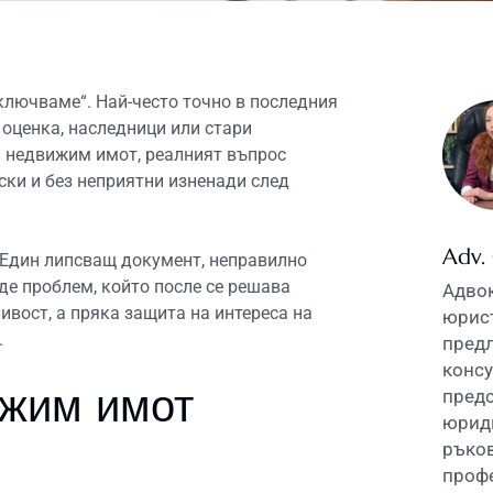
ключваме“. Най-често точно в последния
 оценка, наследници или стари
я недвижим имот, реалният въпрос
уски и без неприятни изненади след
Adv.
 Един липсващ документ, неправилно
де проблем, който после се решава
Адвок
ивост, а пряка защита на интереса на
юрист
.
пред
консу
ижим имот
предс
юриди
ръков
профе