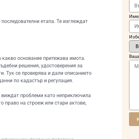
Име
 последователни етапа. Те изглеждат
Избе
Ваши
а какво основание притежава имота.
 съдебни решения, удостоверения за
и. Тук се проверява и дали описанието
данни по кадастър и регулация.
се виждат проблеми като неприключила
о право на строеж или стари актове,