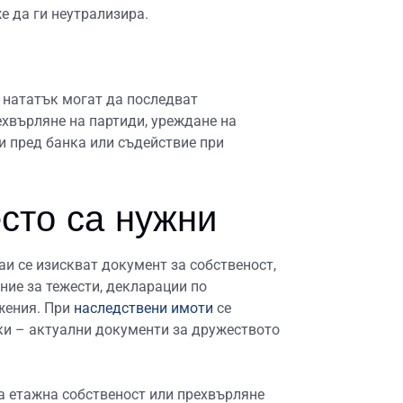
е да ги неутрализира.
м нататък могат да последват
хвърляне на партиди, уреждане на
и пред банка или съдействие при
сто са нужни
аи се изискват документ за собственост,
ние за тежести, декларации по
жения. При
наследствени имоти
се
ки – актуални документи за дружеството
на етажна собственост или прехвърляне