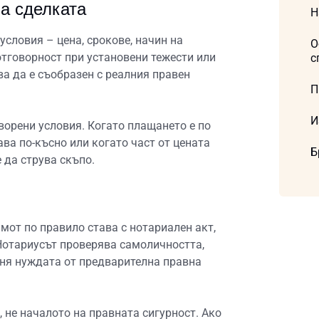
на сделката
Н
условия – цена, срокове, начин на
О
отговорност при установени тежести или
с
ва да е съобразен с реалния правен
П
И
ворени условия. Когато плащането е по
ава по-късно или когато част от цената
Б
 да струва скъпо.
мот по правило става с нотариален акт,
 Нотариусът проверява самоличността,
еня нуждата от предварителна правна
не началото на правната сигурност. Ако