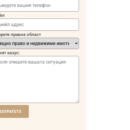
йл
рете правна област
ят казус:
ИЗПРАТЕТЕ