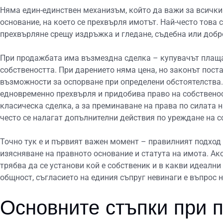
Няма един-единствен механизъм, който да важи за всички
основание, на което се прехвърля имотът. Най-често това 
прехвърляне срещу издръжка и гледане, съдебна или добро
При продажбата има възмездна сделка – купувачът плаща
собствеността. При дарението няма цена, но законът пост
възможности за оспорване при определени обстоятелства.
едновременно прехвърля и придобива право на собственос
класическа сделка, а за преминаване на права по силата н
често се налагат допълнителни действия по уреждане на с
Точно тук е и първият важен момент – правилният подход з
изясняване на правното основание и статута на имота. Ак
трябва да се установи кой е собственик и в какви идеалн
общност, съгласието на единия съпруг невинаги е въпрос н
Основните стъпки при 