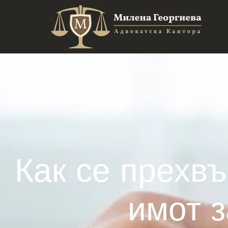
Как се прехв
имот 